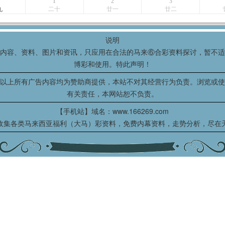
1
2
3
九
二十
廿一
廿二
说明
内容、资料、图片和资讯，只应用在合法的马来⑥合彩资料探讨，暂不适
博彩和使用。特此声明！
以上所有广告内容均为赞助商提供，本站不对其经营行为负责。浏览或使
有关责任，本网站恕不负责。
【手机站】域名：www.166269.com
收集各类马来西亚福利（大马）彩资料，免费内幕资料，走势分析，尽在