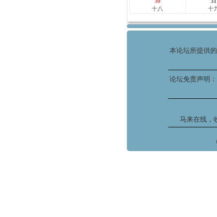
30
31
十八
十
本论坛所提供的
论坛免责声明：
马来在线，