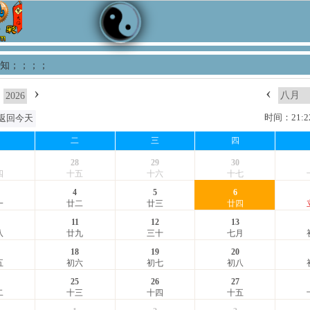
知；；；；
›
‹
时间：21:22
返回今天
二
三
四
28
29
30
四
十五
十六
十七
4
5
6
一
廿二
廿三
廿四
11
12
13
八
廿九
三十
七月
18
19
20
五
初六
初七
初八
25
26
27
二
十三
十四
十五