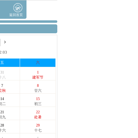
返回首页
›
:04
五
六
31
1
十八
建军节
7
8
立秋
廿六
14
15
初二
初三
21
22
初九
处暑
28
29
十六
十七