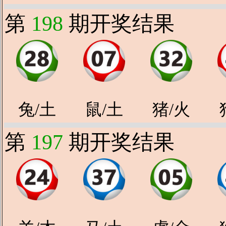
第
198
期开奖结果
兔/土
鼠/土
猪/火
第
197
期开奖结果