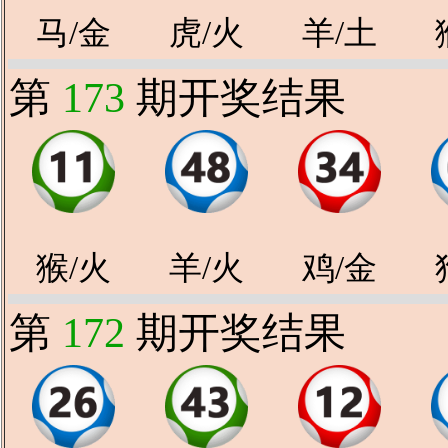
马/金
虎/火
羊/土
第
173
期开奖结果
猴/火
羊/火
鸡/金
第
172
期开奖结果