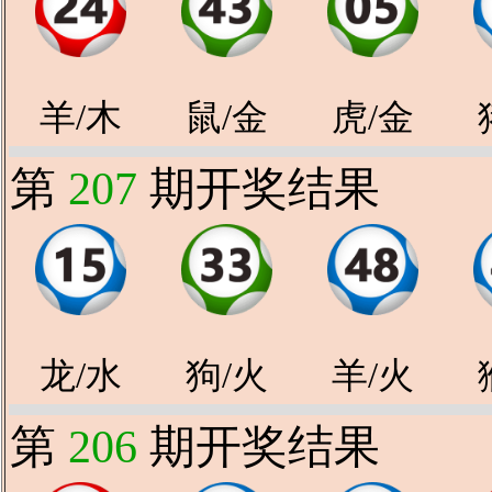
羊/木
鼠/金
虎/金
第
207
期开奖结果
龙/水
狗/火
羊/火
第
206
期开奖结果