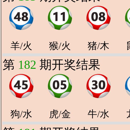
羊/火
猴/火
猪/木
第
182
期开奖结果
狗/水
虎/金
牛/水