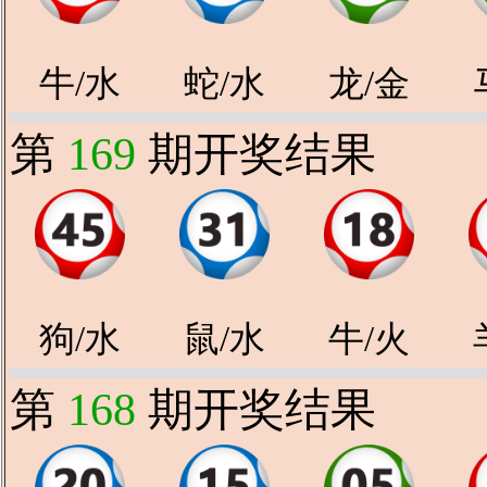
牛/水
蛇/水
龙/金
第
169
期开奖结果
狗/水
鼠/水
牛/火
第
168
期开奖结果