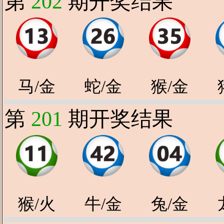
第
202
期开奖结果
马/金
蛇/金
猴/金
第
201
期开奖结果
猴/火
牛/金
兔/金