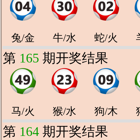
兔/金
牛/水
蛇/火
第
165
期开奖结果
马/火
猴/水
狗/木
第
164
期开奖结果