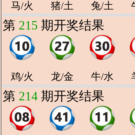
马/火
猪/土
兔/土
第
215
期开奖结果
鸡/火
龙/金
牛/水
第
214
期开奖结果