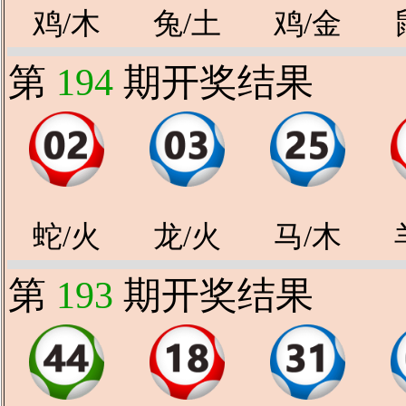
鸡/木
兔/土
鸡/金
第
194
期开奖结果
蛇/火
龙/火
马/木
第
193
期开奖结果