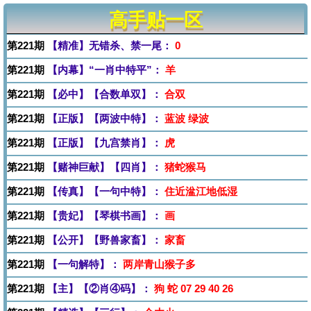
高手贴一区
第221期
【精准】无错杀、禁一尾：
0
第221期
【内幕】“一肖中特平”：
羊
第221期
【必中】【合数单双】：
合双
第221期
【正版】【两波中特】：
蓝波 绿波
第221期
【正版】【九宫禁肖】：
虎
第221期
【赌神巨献】【四肖】：
猪蛇猴马
第221期
【传真】【一句中特】：
住近湓江地低湿
第221期
【贵妃】【琴棋书画】：
画
第221期
【公开】【野兽家畜】：
家畜
第221期
【一句解特】：
两岸青山猴子多
第221期
【主】【②肖④码】：
狗 蛇 07 29 40 26